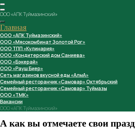
ООО «АПК Туймазинский»
Главная
ООО «АПК Туймазинский»
ООО «Мясокомбинат Золотой Рог»
ООО ТПП «Кулинария»
ООО «Кондитерский дом Саниева»
ООО «Бэкерай»
ООО «Рауш Биер»
Сеть магазинов вкусной еды «АлмА»
Семейный ресторанчик «Самовар» Октябрьский
Семейный ресторанчик «Самовар» Туймазы
ООО «ТМК»
Вакансии
ООО «АПК Туймазинский»
А как вы отмечаете свои праз