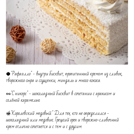
🥥"Рафаэлло" - внутри бисквит, пропитанный кремом из сливок,
творожного сыра и сгущенки, миндаль и много кокоса.
🥜"Сникерс" - шоколадный бисквит в сочетании с арахисом и
солёной карамелью.
🍯"Королевский медовый." Для тех, кто не определился -
шоколадный или медовик. Грецкий орех и творожно-сливочный
крем отлично сочетается и с тем и с другим.