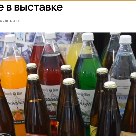
е в выставке
АУШ БИЕР