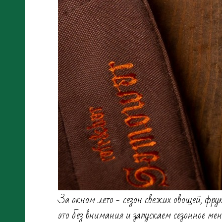
За окном лето - сезон свежих овощей, фрук
это без внимания и запускаем сезонное мен