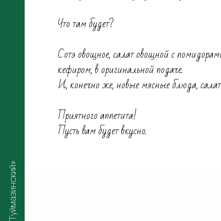
Что там будет?
Сотэ овощное, салат овощной с помидорами
кефиром, в оригинальной подаче.
И, конечно же, новые мясные блюда, салат
Приятного аппетита!
Пусть вам будет вкусно.
ООО «АПК Туймазинский»