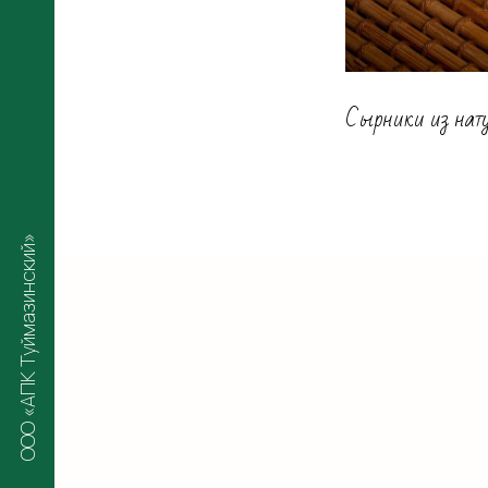
Сырники из нату
ООО «АПК Туймазинский»